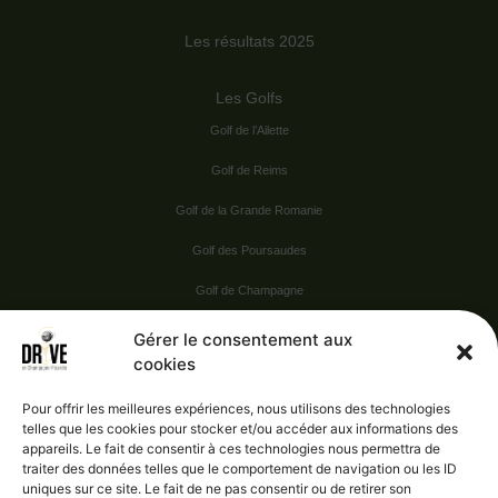
Les résultats 2025
Les Golfs
Golf de l’Ailette
Golf de Reims
Golf de la Grande Romanie
Golf des Poursaudes
Golf de Champagne
Golf du Val Secret
Gérer le consentement aux
cookies
Nos Sponsors
Pour offrir les meilleures expériences, nous utilisons des technologies
telles que les cookies pour stocker et/ou accéder aux informations des
appareils. Le fait de consentir à ces technologies nous permettra de
Vie pratique
traiter des données telles que le comportement de navigation ou les ID
uniques sur ce site. Le fait de ne pas consentir ou de retirer son