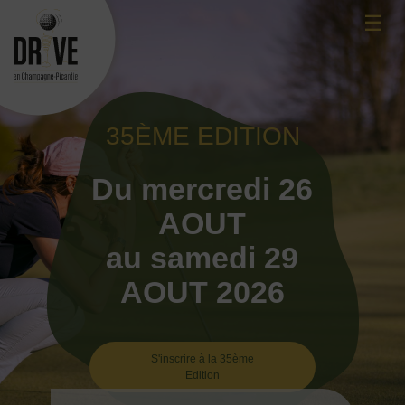
Skip
☰
to
content
35ÈME EDITION
Du mercredi 26
AOUT
au samedi 29
AOUT 2026
S'inscrire à la 35ème
Edition