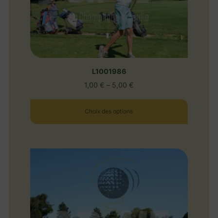
L1001986
1,00
€
–
5,00
€
Choix des options