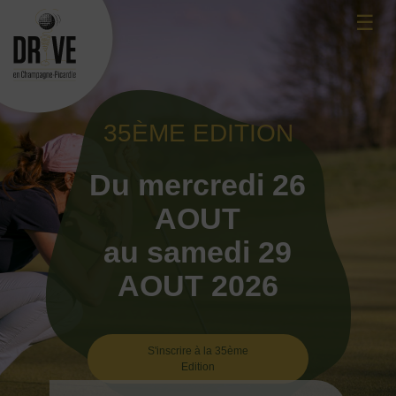
Skip
☰
to
content
35ÈME EDITION
Du mercredi 26
AOUT
au samedi 29
AOUT 2026
S'inscrire à la 35ème
Edition