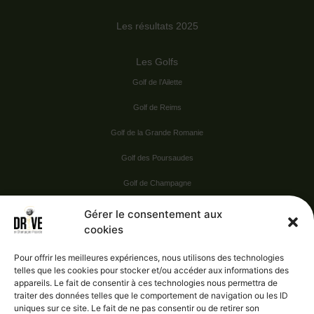
Les résultats 2025
Les Golfs
Golf de l’Ailette
Golf de Reims
Golf de la Grande Romanie
Golf des Poursaudes
Golf de Champagne
Golf du Val Secret
Gérer le consentement aux
cookies
Nos Sponsors
Pour offrir les meilleures expériences, nous utilisons des technologies
telles que les cookies pour stocker et/ou accéder aux informations des
appareils. Le fait de consentir à ces technologies nous permettra de
Vie pratique
traiter des données telles que le comportement de navigation ou les ID
uniques sur ce site. Le fait de ne pas consentir ou de retirer son