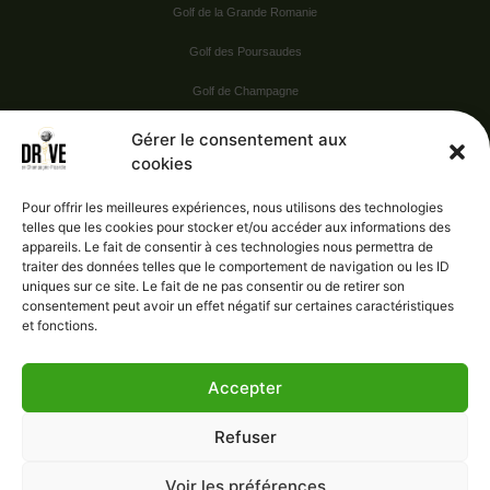
Golf de la Grande Romanie
Golf des Poursaudes
Golf de Champagne
Golf du Val Secret
Gérer le consentement aux
cookies
Nos Sponsors
Pour offrir les meilleures expériences, nous utilisons des technologies
telles que les cookies pour stocker et/ou accéder aux informations des
appareils. Le fait de consentir à ces technologies nous permettra de
Vie pratique
traiter des données telles que le comportement de navigation ou les ID
uniques sur ce site. Le fait de ne pas consentir ou de retirer son
Nous contacter
consentement peut avoir un effet négatif sur certaines caractéristiques
et fonctions.
Accepter
Administration
Confidentialité
Refuser
Mentions légales
Gérer le consentement
Voir les préférences