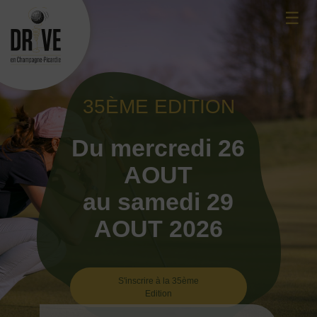
Skip
☰
to
content
35ÈME EDITION
Du mercredi 26
AOUT
au samedi 29
AOUT 2026
S'inscrire à la 35ème
Edition