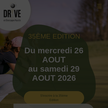
Skip
☰
to
content
35ÈME EDITION
Du mercredi 26
AOUT
au samedi 29
AOUT 2026
S'inscrire à la 35ème
Edition