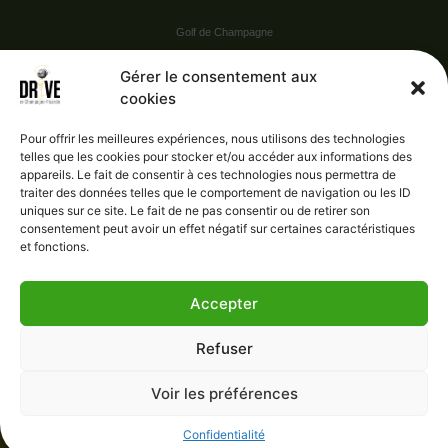
Golf de Champagne
Golf du Val Secret
Gérer le consentement aux
cookies
Nos Sponsors
Pour offrir les meilleures expériences, nous utilisons des technologies
telles que les cookies pour stocker et/ou accéder aux informations des
appareils. Le fait de consentir à ces technologies nous permettra de
Vie pratique
traiter des données telles que le comportement de navigation ou les ID
uniques sur ce site. Le fait de ne pas consentir ou de retirer son
Nous contacter
consentement peut avoir un effet négatif sur certaines caractéristiques
et fonctions.
Accepter
Administration
Confidentialité
Refuser
Mentions légales
Gérer le consentement
Voir les préférences
Conditions générales de vente
Confidentialité
e-Progest
- 2023