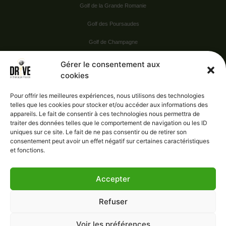
Golf de la Grande Romanie
Golf des Poursaudes
Golf de Champagne
Golf du Val Secret
Gérer le consentement aux
cookies
Nos Sponsors
Pour offrir les meilleures expériences, nous utilisons des technologies
telles que les cookies pour stocker et/ou accéder aux informations des
appareils. Le fait de consentir à ces technologies nous permettra de
Vie pratique
traiter des données telles que le comportement de navigation ou les ID
uniques sur ce site. Le fait de ne pas consentir ou de retirer son
Nous contacter
consentement peut avoir un effet négatif sur certaines caractéristiques
et fonctions.
Accepter
Administration
Confidentialité
Refuser
Mentions légales
Gérer le consentement
Voir les préférences