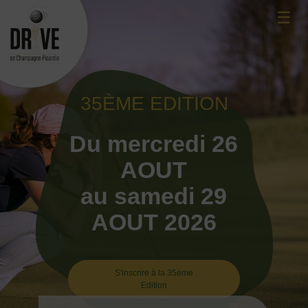
Skip
☰
to
content
35ÈME EDITION
Du mercredi 26
AOUT
au samedi 29
AOUT 2026
S'inscrire à la 35ème
Edition