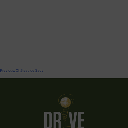
Previous:
Château de Sacy
Navigation
de
l’article