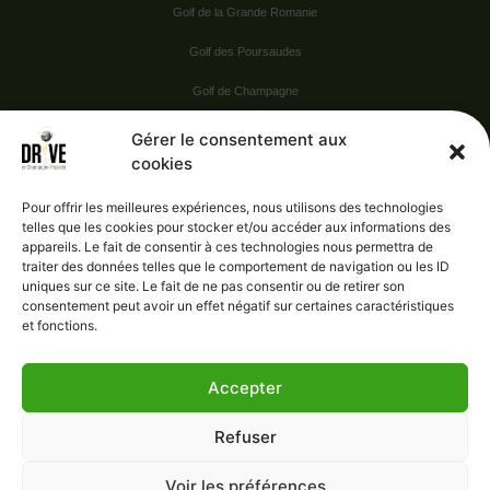
Golf de la Grande Romanie
Golf des Poursaudes
Golf de Champagne
Golf du Val Secret
Gérer le consentement aux
cookies
Nos Sponsors
Pour offrir les meilleures expériences, nous utilisons des technologies
telles que les cookies pour stocker et/ou accéder aux informations des
appareils. Le fait de consentir à ces technologies nous permettra de
Vie pratique
traiter des données telles que le comportement de navigation ou les ID
uniques sur ce site. Le fait de ne pas consentir ou de retirer son
Nous contacter
consentement peut avoir un effet négatif sur certaines caractéristiques
et fonctions.
Accepter
Administration
Confidentialité
Refuser
Mentions légales
Gérer le consentement
Voir les préférences