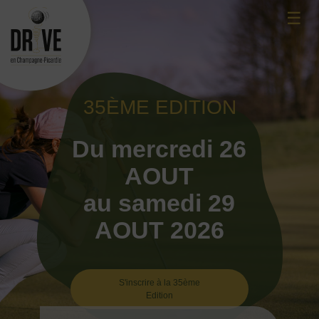
Skip
☰
to
content
35ÈME EDITION
Du mercredi 26
AOUT
au samedi 29
AOUT 2026
S'inscrire à la 35ème
Edition