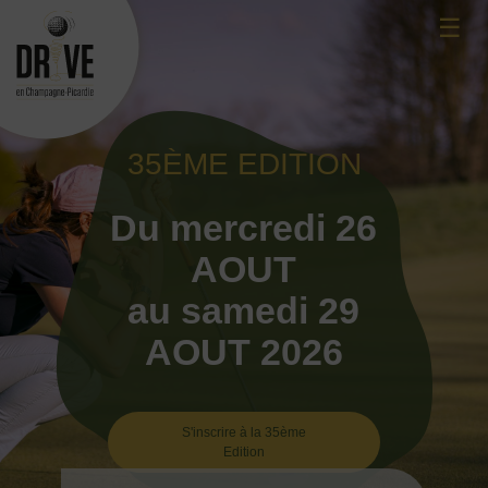
Skip
☰
to
content
35ÈME EDITION
Du mercredi 26
AOUT
au samedi 29
AOUT 2026
S'inscrire à la 35ème
Edition