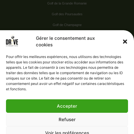
Golf de la Grande Romanie
Golf des Poursaudes
Golf de Champagne
Golf du Val Secret
Gérer le consentement aux
cookies
Nos Sponsors
Pour offrir les meilleures expériences, nous utilisons des technologies
telles que les cookies pour stocker et/ou accéder aux informations des
appareils. Le fait de consentir à ces technologies nous permettra de
Vie pratique
traiter des données telles que le comportement de navigation ou les ID
uniques sur ce site. Le fait de ne pas consentir ou de retirer son
Nous contacter
consentement peut avoir un effet négatif sur certaines caractéristiques
et fonctions.
Accepter
Administration
Confidentialité
Refuser
Mentions légales
Gérer le consentement
Voir les préférences