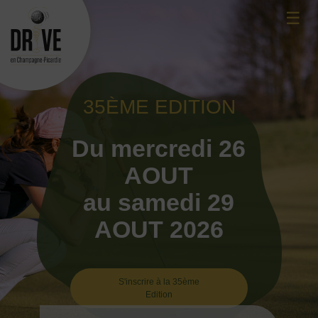
Skip
☰
to
content
35ÈME EDITION
Du mercredi 26
AOUT
au samedi 29
AOUT 2026
S'inscrire à la 35ème
Edition