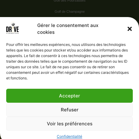
Golf des Poursaudes
Golf de Champagne
Golf du Val Secret
Gérer le consentement aux
cookies
Nos Sponsors
Pour offrir les meilleures expériences, nous utilisons des technologies
telles que les cookies pour stocker et/ou accéder aux informations des
appareils. Le fait de consentir à ces technologies nous permettra de
Vie pratique
traiter des données telles que le comportement de navigation ou les ID
uniques sur ce site. Le fait de ne pas consentir ou de retirer son
Nous contacter
consentement peut avoir un effet négatif sur certaines caractéristiques
et fonctions.
Accepter
Administration
Confidentialité
Refuser
Mentions légales
Gérer le consentement
Voir les préférences
Conditions générales de vente
Confidentialité
e-Progest
- 2023